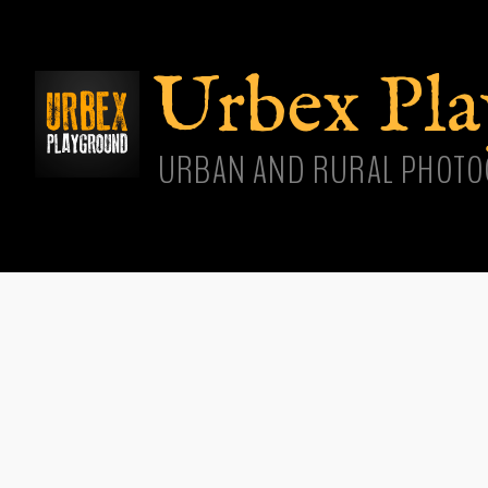
Aller
cont
princ
Urbex Pl
URBAN AND RURAL PHOTO