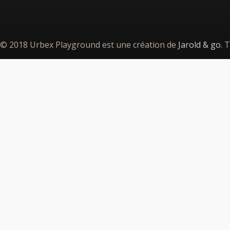
© 2018 Urbex Playground est une création de
Jarold & go
. 