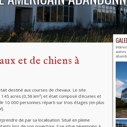
GALE
Intéres
autres
aband
aux et de chiens à
tait destiné aux courses de chevaux. Le site
e 145 acres (0,58 km²) et était composé d’écuries et
llir 10 000 personnes réparti sur trois étages (en plus
l).
prendre de par sa localisation. Situé en pleine
tants lors de son ouverture, il se situe néanmoins à