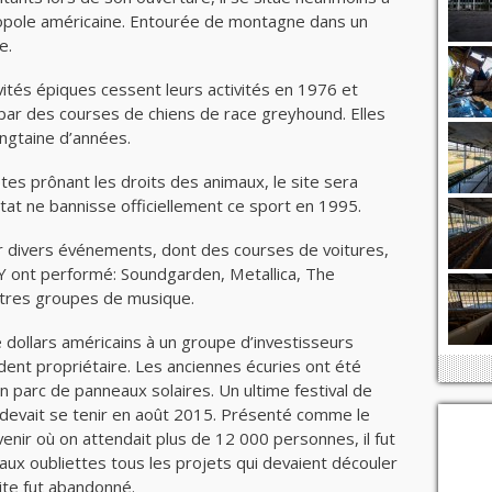
opole américaine. Entourée de montagne dans un
e.
vités épiques cessent leurs activités en 1976 et
ar des courses de chiens de race greyhound. Elles
ngtaine d’années.
tes prônant les droits des animaux, le site sera
tat ne bannisse officiellement ce sport en 1995.
our divers événements, dont des courses de voitures,
 Y ont performé: Soundgarden, Metallica, The
tres groupes de musique.
de dollars américains à un groupe d’investisseurs
ent propriétaire. Les anciennes écuries ont été
 parc de panneaux solaires. Un ultime festival de
devait se tenir en août 2015. Présenté comme le
ir où on attendait plus de 12 000 personnes, il fut
aux oubliettes tous les projets qui devaient découler
site fut abandonné.