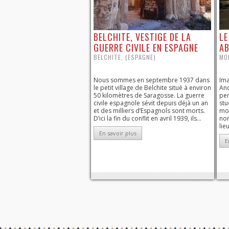
BELCHITE, VESTIGE DE LA
LE
GUERRE CIVILE EN ESPAGNE
A
BELCHITE, (ESPAGNE)
MO
Nous sommes en septembre 1937 dans
Ima
le petit village de Belchite situé à environ
And
50 kilomètres de Saragosse. La guerre
pen
civile espagnole sévit depuis déjà un an
stu
et des milliers d’Espagnols sont morts.
mon
D’ici la fin du conflit en avril 1939, ils...
nor
lieu
En savoir plus
E