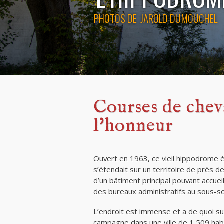
PHOTOS DE
JAROLD DUMOUCHEL
Courses de chev
l'honneur
Ouvert en 1963, ce vieil hippodrome é
s’étendait sur un territoire de près d
d’un bâtiment principal pouvant accuei
des bureaux administratifs au sous-so
L’endroit est immense et a de quoi sur
campagne dans une ville de 1 509 habi