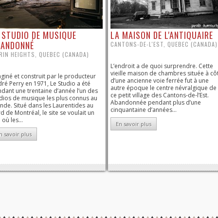
 STUDIO DE MUSIQUE
LA MAISON DE L'ANTIQUAIRE
BANDONNÉ
CANTONS-DE-L'EST, QUEBEC (CANADA)
RIN HEIGHTS, QUEBEC (CANADA)
L’endroit a de quoi surprendre. Cette
vieille maison de chambres située à cô
giné et construit par le producteur
d’une ancienne voie ferrée fut à une
ré Perry en 1971, Le Studio a été
autre époque le centre névralgique de
dant une trentaine d’année l’un des
ce petit village des Cantons-de-l’Est.
dios de musique les plus connus au
Abandonnée pendant plus d’une
de. Situé dans les Laurentides au
cinquantaine d’années...
d de Montréal, le site se voulait un
 où les...
En savoir plus
n savoir plus