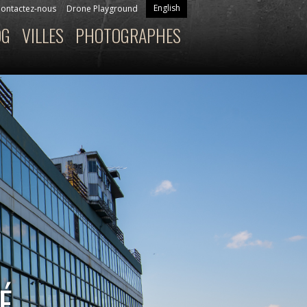
English
ontactez-nous
Drone Playground
OG
VILLES
PHOTOGRAPHES
É