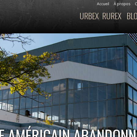
Aller au
Accueil
À propos
C
Menu secondaire
contenu
URBEX
RUREX
BL
Menu principal
principal
E AMÉRICAIN ABANDONN