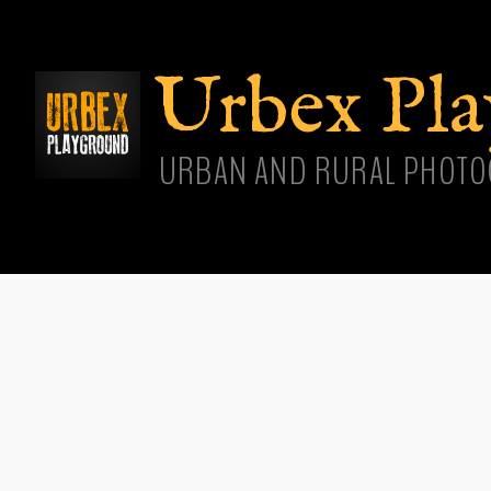
Aller
cont
princ
Urbex Pl
URBAN AND RURAL PHOTO